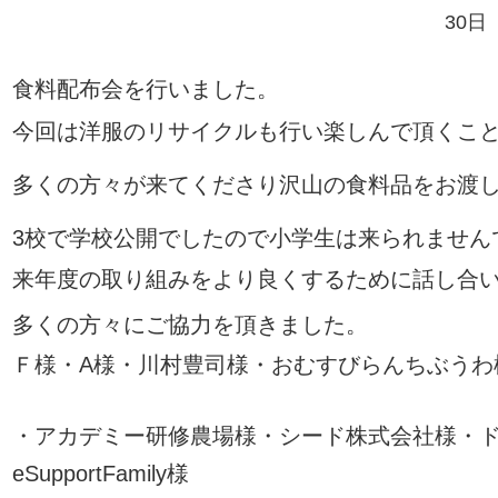
30日
食料配布会を行いました
。
今回は洋服のリサイクルも行い楽しんで頂くこ
多くの方々が来てくださり沢山の食料品をお渡
3
校で学校公開でしたので小学生は来られません
来年度の取り組みをより良くするために話し合
多くの方々にご協力を頂きました
。
Ｆ様・
A
様・川村豊司様・おむすびらんちぶうわ
・アカデミー研修農場様・シード株式会社様・
eSupportFamily
様