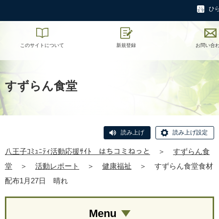
ひ
このサイトについて
新規登録
お問い合
すずらん食堂
読み上げ
読み上げ設定
八王子ｺﾐｭﾆﾃｨ活動応援ｻｲﾄ はちコミねっと
＞
すずらん食
堂
＞
活動レポート
＞
健康福祉
＞
すずらん食堂食材
配布1月27日 晴れ
Menu