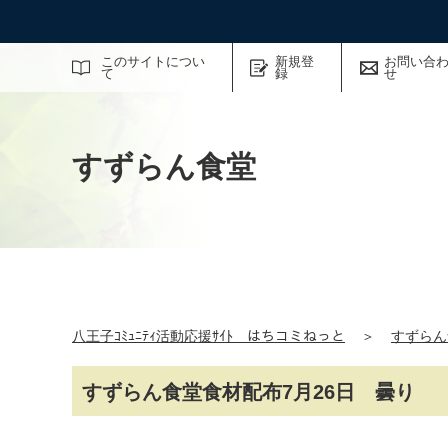
サイト内検索
このサイトについ
新規登
お問い合
て
録
せ
すずらん食堂
八王子ｺﾐｭﾆﾃｨ活動応援ｻｲﾄ はちコミねっと
＞
すずらん
すずらん食堂食材配布7月26日 曇り