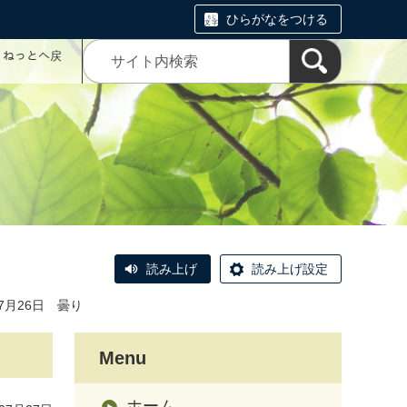
ひらがなをつける
コミねっとへ戻
読み上げ
読み上げ設定
月26日 曇り
Menu
ホーム