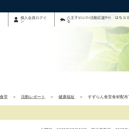
わ
個人会員ログイ
八王子ｺﾐｭﾆﾃｨ活動応援ｻｲﾄ はち
ン
る
食堂
＞
活動レポート
＞
健康福祉
＞
すずらん食堂食材配布7