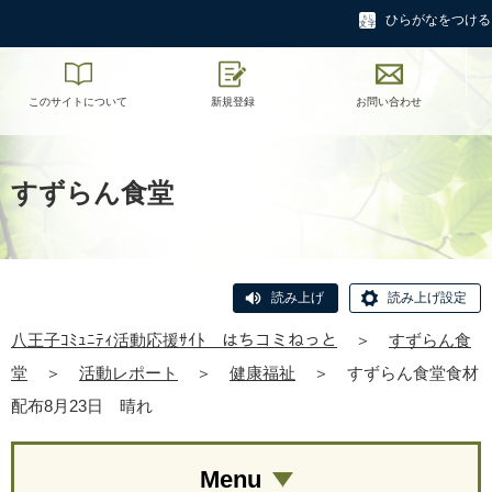
ひらがなをつける
このサイトについて
新規登録
お問い合わせ
すずらん食堂
読み上げ
読み上げ設定
八王子ｺﾐｭﾆﾃｨ活動応援ｻｲﾄ はちコミねっと
＞
すずらん食
堂
＞
活動レポート
＞
健康福祉
＞
すずらん食堂食材
配布8月23日 晴れ
Menu