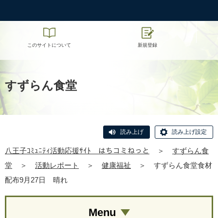
このサイトについて
新規登録
すずらん食堂
読み上げ
読み上げ設定
八王子ｺﾐｭﾆﾃｨ活動応援ｻｲﾄ はちコミねっと
＞
すずらん食
堂
＞
活動レポート
＞
健康福祉
＞
すずらん食堂食材
配布9月27日 晴れ
Menu