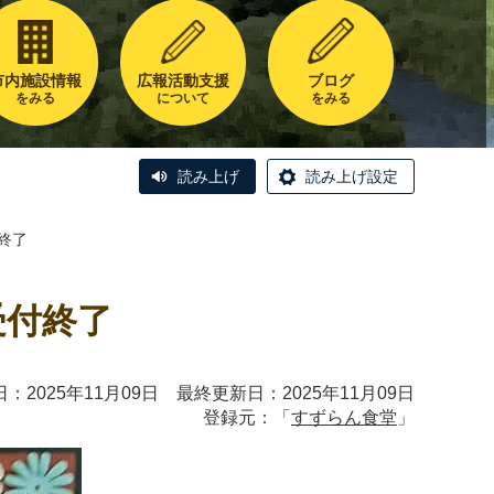
市内施設情報
広報活動支援
ブログ
をみる
について
をみる
読み上げ
読み上げ設定
終了
受付終了
：2025年11月09日 最終更新日：2025年11月09日
登録元：「
すずらん食堂
」