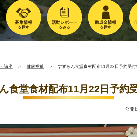
募集情報
活動レポート
助成金情報
を探す
をみる
を探す
・講座
＞
健康福祉
＞
すずらん食堂食材配布11月22日予約受付
ん食堂食材配布11月22日予約
公開日