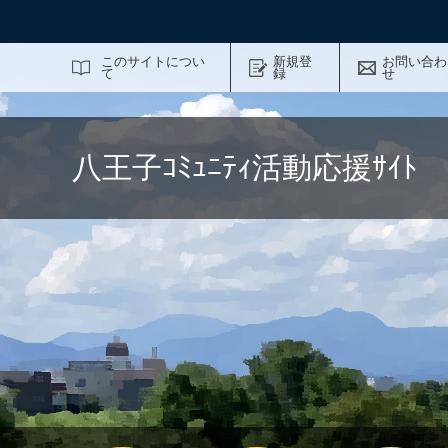
サイト内検索
このサイトについ
新規登
お問い合わ
て
録
せ
八王子ｺﾐｭﾆﾃｨ活動応援ｻｲ