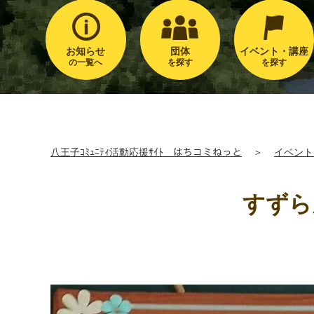
お知らせ
団体
イベント・講座
の一覧へ
を探す
を探す
八王子ｺﾐｭﾆﾃｨ活動応援ｻｲﾄ はちコミねっと
＞
イベント
すずら