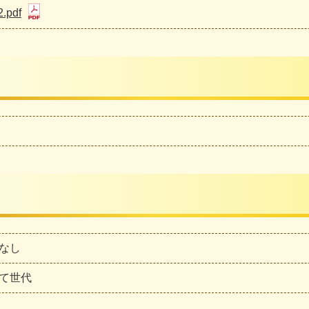
2.pdf
なし
て世代