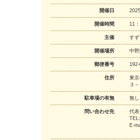
開催日
20
開催時間
11：
主催
すず
開催場所
中野
郵便番号
192-
住所
東京
３－
駐車場の有無
無し
問い合わせ先
代表
TEL:
E-ma