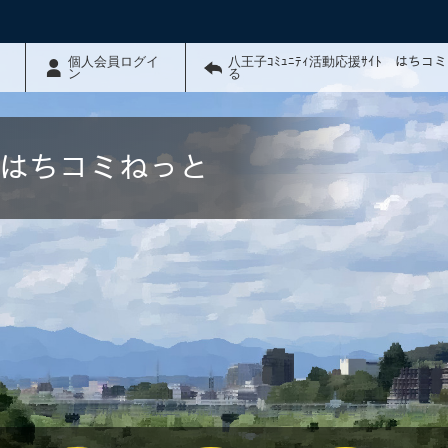
個人会員ログイ
八王子ｺﾐｭﾆﾃｨ活動応援ｻｲﾄ はちコ
ン
る
ﾄ はちコミねっと