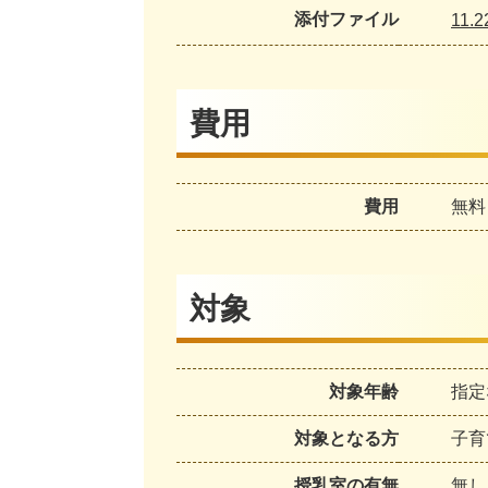
添付ファイル
11.2
費用
費用
無料
対象
対象年齢
指定
対象となる方
子育
授乳室の有無
無し