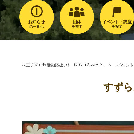
お知らせ
団体
イベント・講座
の一覧へ
を探す
を探す
八王子ｺﾐｭﾆﾃｨ活動応援ｻｲﾄ はちコミねっと
＞
イベント
すずら