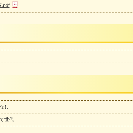
7.pdf
なし
て世代