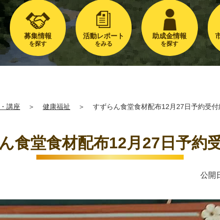
募集情報
活動レポート
助成金情報
を探す
をみる
を探す
・講座
＞
健康福祉
＞
すずらん食堂食材配布12月27日予約受付
ん食堂食材配布12月27日予約
公開日