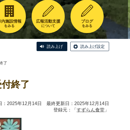
市内施設情報
広報活動支援
ブログ
をみる
について
をみる
読み上げ
読み上げ設定
終了
受付終了
：2025年12月14日 最終更新日：2025年12月14日
登録元：「
すずらん食堂
」