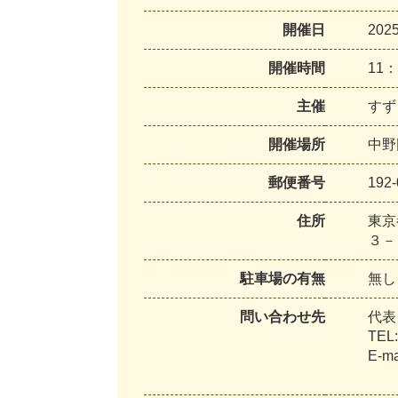
開催日
20
開催時間
11：
主催
すず
開催場所
中野
郵便番号
192-
住所
東京
３－
駐車場の有無
無し
問い合わせ先
代表
TEL:
E-ma