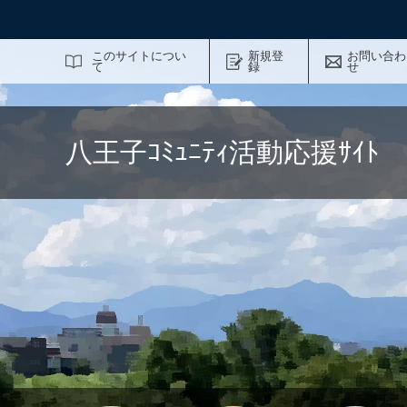
サイト内検索
このサイトについ
新規登
お問い合わ
て
録
せ
八王子ｺﾐｭﾆﾃｨ活動応援ｻｲ