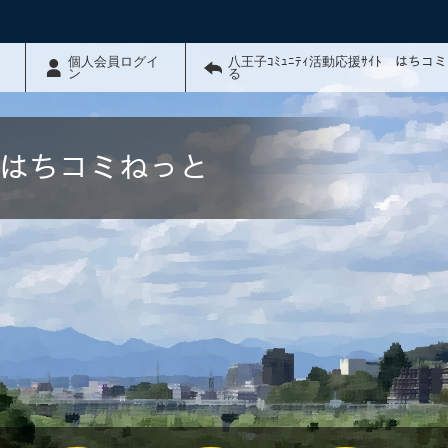
個人会員ログイ
八王子ｺﾐｭﾆﾃｨ活動応援ｻｲﾄ はちコ
ン
る
ﾄ はちコミねっと