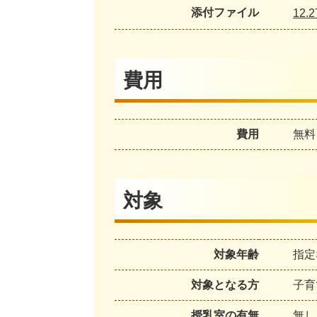
添付ファイル
12.2
費用
費用
無料
対象
対象年齢
指定
対象となる方
子育
授乳室の有無
無し