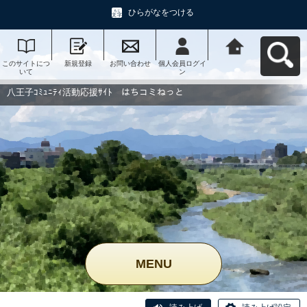
ひらがなをつける
このサイトにつ
新規登録
お問い合わせ
個人会員ログイ
八王子ｺﾐｭﾆﾃｨ活
いて
ン
動応援ｻｲﾄ はち
コミねっとへ戻
る
八王子ｺﾐｭﾆﾃｨ活動応援ｻｲﾄ はちコミねっと
MENU