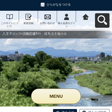
ひらがなをつける
このサイトにつ
新規登録
お問い合わせ
個人会員ログイ
八王子ｺﾐｭﾆﾃｨ活
いて
ン
動応援ｻｲﾄ はち
コミねっとへ戻
る
八王子ｺﾐｭﾆﾃｨ活動応援ｻｲﾄ はちコミねっと
MENU