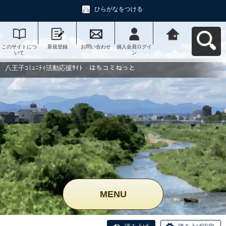
ひらがなをつける
このサイトにつ
新規登録
お問い合わせ
個人会員ログイ
八王子ｺﾐｭﾆﾃｨ活
いて
ン
動応援ｻｲﾄ はち
コミねっとへ戻
る
八王子ｺﾐｭﾆﾃｨ活動応援ｻｲﾄ はちコミねっと
MENU