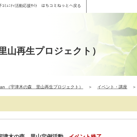
子ｺﾐｭﾆﾃｨ活動応援ｻｲﾄ はちコミねっとへ戻る
の森 里山再生プロジェクト）
Japan （宇津木の森 里山再生プロジェクト）
＞
イベント・講座
＞
宇津木の森 里山定例活動
イベント終了