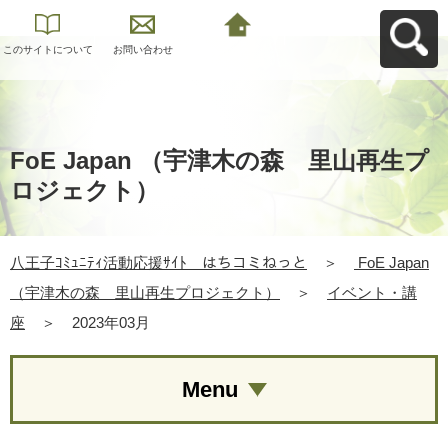
このサイトについて
お問い合わせ
八王子ｺﾐｭﾆﾃｨ活動応
援ｻｲﾄ はちコミねっ
とへ戻る
FoE Japan （宇津木の森 里山再生プ
ロジェクト）
八王子ｺﾐｭﾆﾃｨ活動応援ｻｲﾄ はちコミねっと
＞
FoE Japan
（宇津木の森 里山再生プロジェクト）
＞
イベント・講
座
＞
2023年03月
Menu