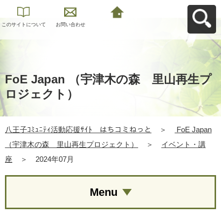
このサイトについて
お問い合わせ
八王子ｺﾐｭﾆﾃｨ活動応
援ｻｲﾄ はちコミねっ
とへ戻る
FoE Japan （宇津木の森 里山再生プ
ロジェクト）
八王子ｺﾐｭﾆﾃｨ活動応援ｻｲﾄ はちコミねっと
＞
FoE Japan
（宇津木の森 里山再生プロジェクト）
＞
イベント・講
座
＞
2024年07月
Menu