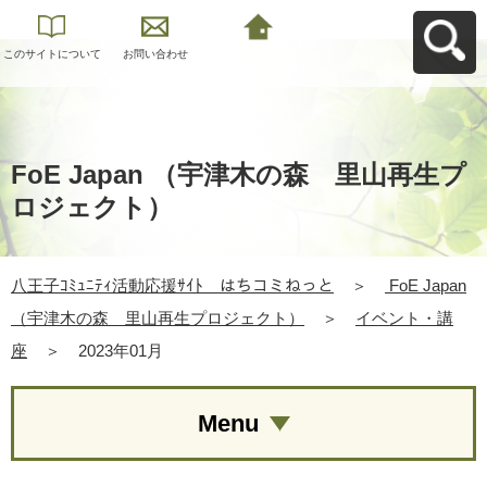
このサイトについて
お問い合わせ
八王子ｺﾐｭﾆﾃｨ活動応
援ｻｲﾄ はちコミねっ
とへ戻る
FoE Japan （宇津木の森 里山再生プ
ロジェクト）
八王子ｺﾐｭﾆﾃｨ活動応援ｻｲﾄ はちコミねっと
＞
FoE Japan
（宇津木の森 里山再生プロジェクト）
＞
イベント・講
座
＞
2023年01月
Menu