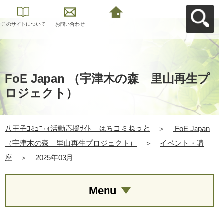
このサイトについて
お問い合わせ
八王子ｺﾐｭﾆﾃｨ活動応
援ｻｲﾄ はちコミねっ
とへ戻る
FoE Japan （宇津木の森 里山再生プ
ロジェクト）
八王子ｺﾐｭﾆﾃｨ活動応援ｻｲﾄ はちコミねっと
＞
FoE Japan
（宇津木の森 里山再生プロジェクト）
＞
イベント・講
座
＞
2025年03月
Menu