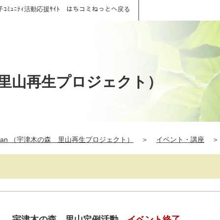
子ｺﾐｭﾆﾃｨ活動応援ｻｲﾄ はちコミねっとへ戻る
の森 里山再生プロジェクト）
Japan （宇津木の森 里山再生プロジェクト）
＞
イベント・講座
＞
（日） 宇津木の森 里山定例活動
イベント終了