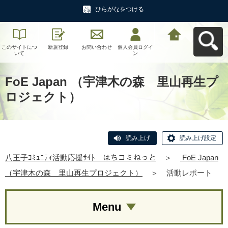
ひらがなをつける
このサイトにつ
新規登録
お問い合わせ
個人会員ログイ
八王子ｺﾐｭﾆﾃｨ活
いて
ン
動応援ｻｲﾄ はち
コミねっとへ戻
る
FoE Japan （宇津木の森 里山再生プ
ロジェクト）
読み上げ
読み上げ設定
八王子ｺﾐｭﾆﾃｨ活動応援ｻｲﾄ はちコミねっと
＞
FoE Japan
（宇津木の森 里山再生プロジェクト）
＞
活動レポート
Menu