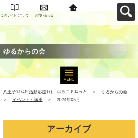
このサイトについて
お問い合わせ
八王子ｺﾐｭﾆﾃｨ活動応
援ｻｲﾄ はちコミねっ
とへ戻る
ゆるからの会
MENU
八王子ｺﾐｭﾆﾃｨ活動応援ｻｲﾄ はちコミねっと
＞
ゆるからの会
＞
イベント・講座
＞
2024年05月
アーカイブ