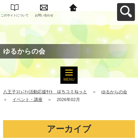
このサイトについて
お問い合わせ
八王子ｺﾐｭﾆﾃｨ活動応
援ｻｲﾄ はちコミねっ
とへ戻る
ゆるからの会
MENU
八王子ｺﾐｭﾆﾃｨ活動応援ｻｲﾄ はちコミねっと
＞
ゆるからの会
＞
イベント・講座
＞
2026年02月
アーカイブ