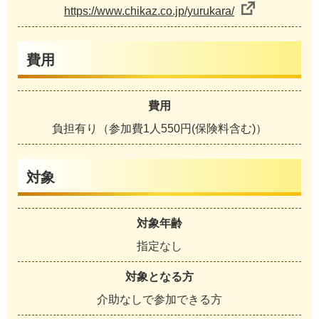
https://www.chikaz.co.jp/yurukara/
費用
費用
負担有り（参加費1人550円(保険料含む)）
対象
対象年齢
指定なし
対象となる方
介助なしで参加できる方