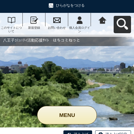
ひらがなをつける
このサイトにつ
新規登録
お問い合わせ
個人会員ログイ
八王子ｺﾐｭﾆﾃｨ活
いて
ン
動応援ｻｲﾄ はち
コミねっとへ戻
る
八王子ｺﾐｭﾆﾃｨ活動応援ｻｲﾄ はちコミねっと
MENU