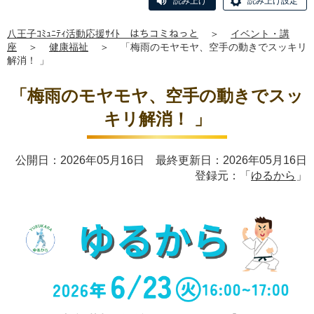
読み上げ
読み上げ設定
八王子ｺﾐｭﾆﾃｨ活動応援ｻｲﾄ はちコミねっと
＞
イベント・講
座
＞
健康福祉
＞
「梅雨のモヤモヤ、空手の動きでスッキリ
解消！ 」
「梅雨のモヤモヤ、空手の動きでスッ
キリ解消！ 」
公開日：2026年05月16日 最終更新日：2026年05月16日
登録元：「
ゆるから
」