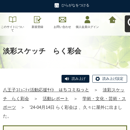
ひらがなをつける
このサイトについ
新規登録
お問い合わせ
個人会員ログイン
八王子ｺﾐｭﾆﾃｨ活動
て
応援ｻｲﾄ はちコミ
ねっとへ戻る
淡彩スケッチ らく彩会
読み上げ
読み上げ設定
八王子ｺﾐｭﾆﾃｨ活動応援ｻｲﾄ はちコミねっと
＞
淡彩スケッ
チ らく彩会
＞
活動レポート
＞
学術・文化・芸術・ス
ポーツ
＞
’24-04月14日 らく彩会は 、久々に屋外に出まし
た。