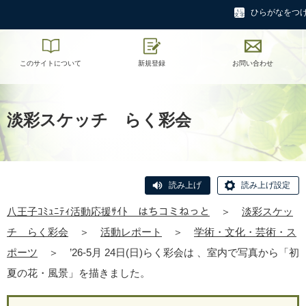
ひらがなをつ
このサイトについて
新規登録
お問い合わせ
淡彩スケッチ らく彩会
読み上げ
読み上げ設定
八王子ｺﾐｭﾆﾃｨ活動応援ｻｲﾄ はちコミねっと
＞
淡彩スケッ
チ らく彩会
＞
活動レポート
＞
学術・文化・芸術・ス
ポーツ
＞
’26-5月 24日(日)らく彩会は 、室内で写真から「初
夏の花・風景」を描きました。