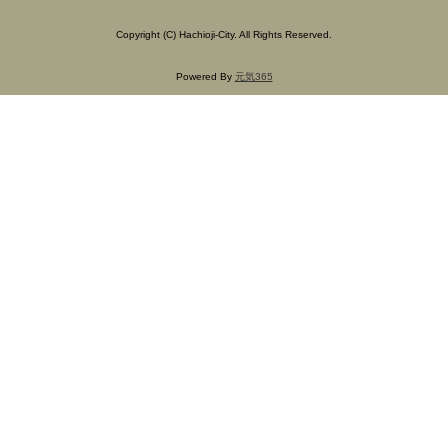
Copyright
(C)
Hachioji-City. All Rights Reserved.
Powered By
元気365