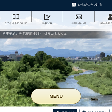
ひらがなをつける
このサイトについて
新規登録
お問い合わせ
個人会員
八王子ｺﾐｭﾆﾃｨ活動応援ｻｲﾄ はちコミねっと
MENU