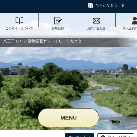
ひらがなをつける
このサイトについて
新規登録
お問い合わせ
個人会員
八王子ｺﾐｭﾆﾃｨ活動応援ｻｲﾄ はちコミねっと
MENU