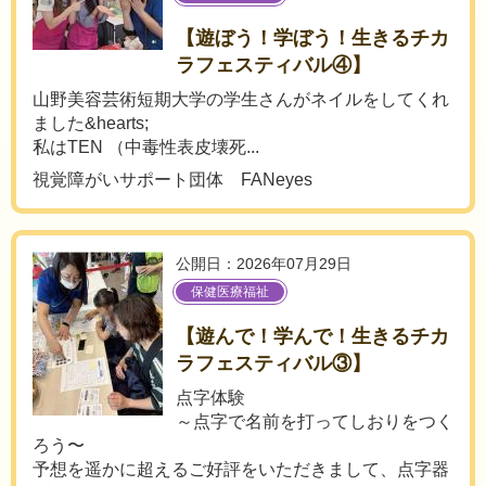
【遊ぼう！学ぼう！生きるチカ
ラフェスティバル④】
山野美容芸術短期大学の学生さんがネイルをしてくれ
ました&hearts;
私はTEN （中毒性表皮壊死...
視覚障がいサポート団体 FANeyes
公開日：2026年07月29日
保健医療福祉
【遊んで！学んで！生きるチカ
ラフェスティバル③】
点字体験
～点字で名前を打ってしおりをつく
ろう〜
予想を遥かに超えるご好評をいただきまして、点字器