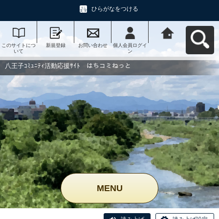
ひらがなをつける
このサイトにつ
新規登録
お問い合わせ
個人会員ログイ
八王子ｺﾐｭﾆﾃｨ活
いて
ン
動応援ｻｲﾄ はち
コミねっとへ戻
る
八王子ｺﾐｭﾆﾃｨ活動応援ｻｲﾄ はちコミねっと
MENU