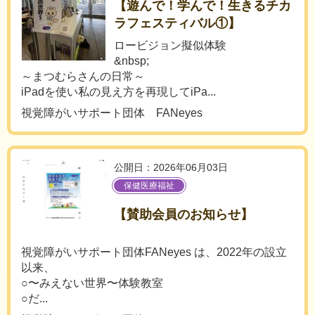
【遊んで！学んで！生きるチカ
ラフェスティバル①】
ロービジョン擬似体験
&nbsp;
～まつむらさんの日常～
iPadを使い私の見え方を再現してiPa...
視覚障がいサポート団体 FANeyes
公開日：2026年06月03日
保健医療福祉
【賛助会員のお知らせ】
視覚障がいサポート団体FANeyes は、2022年の設立
以来、
○〜みえない世界〜体験教室
○だ...