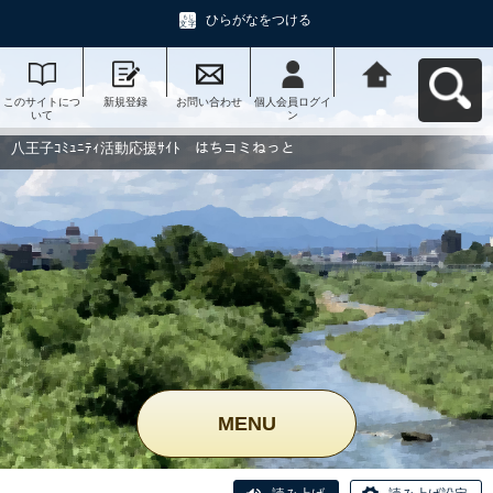
ひらがなをつける
このサイトにつ
新規登録
お問い合わせ
個人会員ログイ
八王子ｺﾐｭﾆﾃｨ活
いて
ン
動応援ｻｲﾄ はち
コミねっとへ戻
る
八王子ｺﾐｭﾆﾃｨ活動応援ｻｲﾄ はちコミねっと
MENU