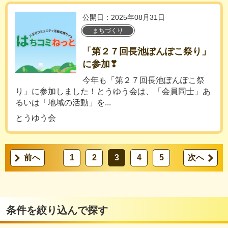
公開日：2025年08月31日
まちづくり
「第２７回長池ぽんぽこ祭り」
に参加❣
今年も「第２７回長池ぽんぽこ祭
り」に参加しました！とうゆう会は、「会員同士」あ
るいは「地域の活動」を...
とうゆう会
前へ
1
2
3
4
5
次へ
条件を絞り込んで探す