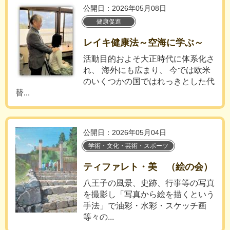
公開日：2026年05月08日
健康促進
レイキ健康法～空海に学ぶ～
活動目的およそ大正時代に体系化さ
れ、 海外にも広まり、 今では欧米
のいくつかの国ではれっきとした代
替...
公開日：2026年05月04日
学術・文化・芸術・スポーツ
ティファレト・美 （絵の会）
八王子の風景、史跡、行事等の写真
を撮影し「写真から絵を描くという
手法」で油彩・水彩・スケッチ画
等々の...