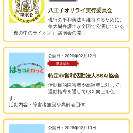
八王子オリライ実行委員会
現行の平和憲法を維持するために、
楾大樹弁護士が全国で公演している
「檻の中のライオン」 講演会の開...
公開日：2026年02月12日
健康福祉
特定非営利活動法人SSAI協会
活動目的障害者や高齢者に対して、
運動指導を通してQOL向上を促
す。
活動内容・障害者施設や高齢者団体...
公開日：2026年02月10日