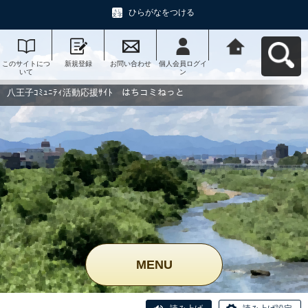
ひらがなをつける
このサイトにつ
新規登録
お問い合わせ
個人会員ログイ
八王子ｺﾐｭﾆﾃｨ活
いて
ン
動応援ｻｲﾄ はち
コミねっとへ戻
る
八王子ｺﾐｭﾆﾃｨ活動応援ｻｲﾄ はちコミねっと
MENU