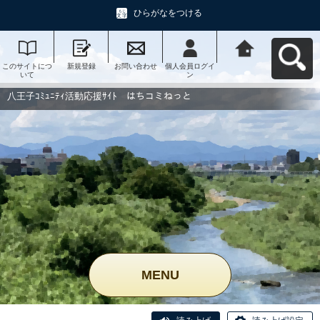
ひらがなをつける
このサイトにつ
新規登録
お問い合わせ
個人会員ログイ
八王子ｺﾐｭﾆﾃｨ活
いて
ン
動応援ｻｲﾄ はち
コミねっとへ戻
る
八王子ｺﾐｭﾆﾃｨ活動応援ｻｲﾄ はちコミねっと
MENU