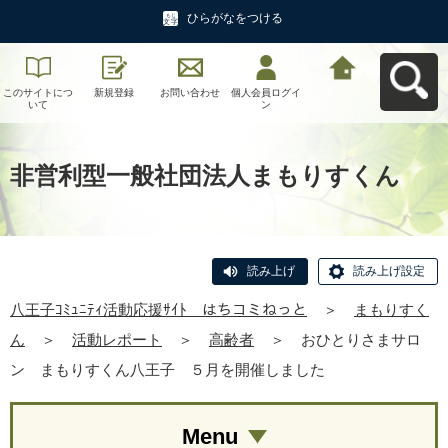
ひらがなをつける
このサイトにつ
新規登録
お問い合わせ
個人会員ログイ
八王子ｺﾐｭﾆﾃｨ活
いて
ン
動応援ｻｲﾄ はち
コミねっとへ戻
る
非営利型一般社団法人まもりすくん
読み上げ
読み上げ設定
八王子ｺﾐｭﾆﾃｨ活動応援ｻｲﾄ はちコミねっと
＞
まもりすく
ん
＞
活動レポート
＞
高齢者
＞
おひとりさまサロ
ン まもりすくん八王子 ５月を開催しました
Menu