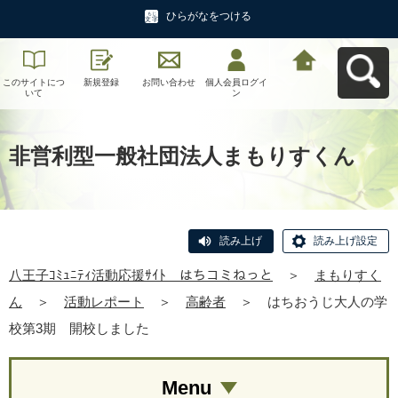
ひらがなをつける
このサイトにつ
新規登録
お問い合わせ
個人会員ログイ
八王子ｺﾐｭﾆﾃｨ活
いて
ン
動応援ｻｲﾄ はち
コミねっとへ戻
る
非営利型一般社団法人まもりすくん
読み上げ
読み上げ設定
八王子ｺﾐｭﾆﾃｨ活動応援ｻｲﾄ はちコミねっと
＞
まもりすく
ん
＞
活動レポート
＞
高齢者
＞
はちおうじ大人の学
校第3期 開校しました
Menu