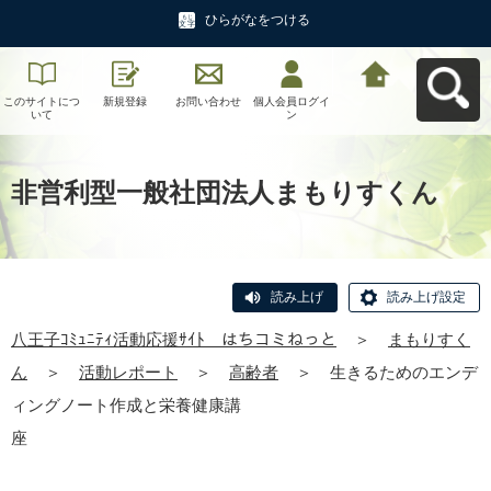
ひらがなをつける
このサイトにつ
新規登録
お問い合わせ
個人会員ログイ
八王子ｺﾐｭﾆﾃｨ活
いて
ン
動応援ｻｲﾄ はち
コミねっとへ戻
る
非営利型一般社団法人まもりすくん
読み上げ
読み上げ設定
八王子ｺﾐｭﾆﾃｨ活動応援ｻｲﾄ はちコミねっと
＞
まもりすく
ん
＞
活動レポート
＞
高齢者
＞
生きるためのエンデ
ィングノート作成と栄養健康講
座