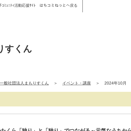
子ｺﾐｭﾆﾃｨ活動応援ｻｲﾄ はちコミねっとへ戻る
りすくん
一般社団法人まもりすくん
＞
イベント・講座
＞
2024年10月
ェかたくら「独り」と「独り」でつながる～元気なうちか