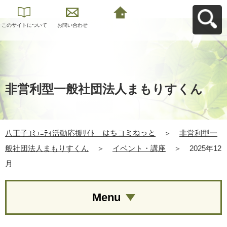
このサイトについて
お問い合わせ
八王子ｺﾐｭﾆﾃｨ活動応
援ｻｲﾄ はちコミねっ
とへ戻る
非営利型一般社団法人まもりすくん
八王子ｺﾐｭﾆﾃｨ活動応援ｻｲﾄ はちコミねっと
＞
非営利型一
般社団法人まもりすくん
＞
イベント・講座
＞
2025年12
月
Menu