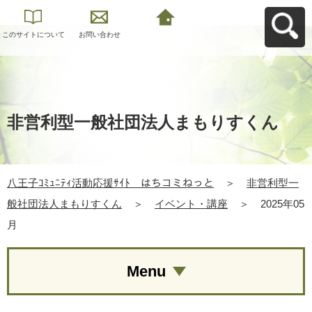
このサイトについて
お問い合わせ
八王子ｺﾐｭﾆﾃｨ活動応
援ｻｲﾄ はちコミねっ
とへ戻る
非営利型一般社団法人まもりすくん
八王子ｺﾐｭﾆﾃｨ活動応援ｻｲﾄ はちコミねっと
＞
非営利型一
般社団法人まもりすくん
＞
イベント・講座
＞
2025年05
月
Menu