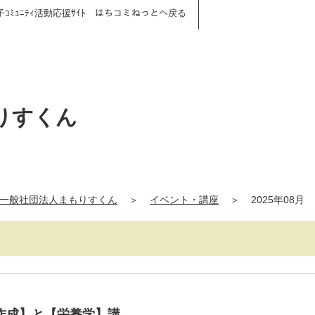
子ｺﾐｭﾆﾃｨ活動応援ｻｲﾄ はちコミねっとへ戻る
りすくん
一般社団法人まもりすくん
＞
イベント・講座
＞
2025年08月
作成】と【栄養学】講