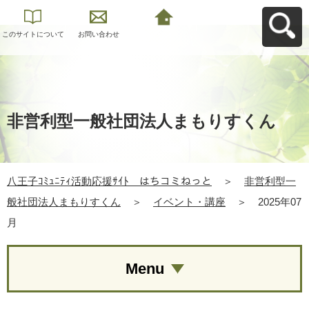
このサイトについて
お問い合わせ
八王子ｺﾐｭﾆﾃｨ活動応
援ｻｲﾄ はちコミねっ
とへ戻る
非営利型一般社団法人まもりすくん
八王子ｺﾐｭﾆﾃｨ活動応援ｻｲﾄ はちコミねっと
＞
非営利型一
般社団法人まもりすくん
＞
イベント・講座
＞
2025年07
月
Menu