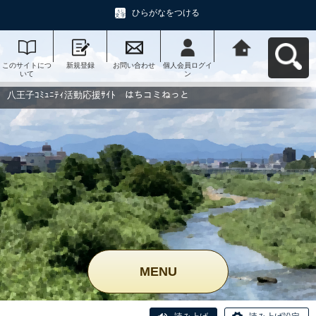
ひらがなをつける
このサイトにつ
新規登録
お問い合わせ
個人会員ログイ
八王子ｺﾐｭﾆﾃｨ活
いて
ン
動応援ｻｲﾄ はち
コミねっとへ戻
る
八王子ｺﾐｭﾆﾃｨ活動応援ｻｲﾄ はちコミねっと
MENU