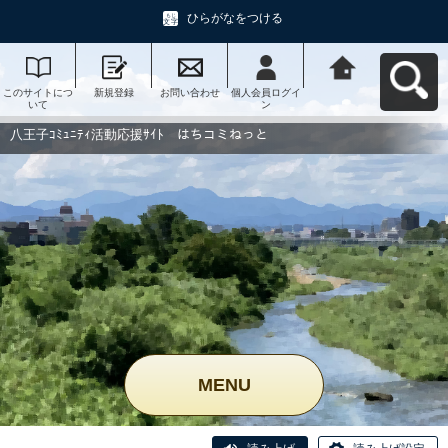
ひらがなをつける
このサイトにつ
新規登録
お問い合わせ
個人会員ログイ
八王子ｺﾐｭﾆﾃｨ活
いて
ン
動応援ｻｲﾄ はち
コミねっとへ戻
る
八王子ｺﾐｭﾆﾃｨ活動応援ｻｲﾄ はちコミねっと
MENU