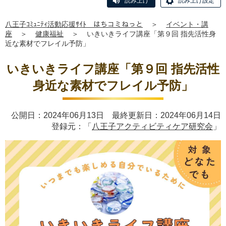
読み上げ
読み上げ設定
八王子ｺﾐｭﾆﾃｨ活動応援ｻｲﾄ はちコミねっと
＞
イベント・講
座
＞
健康福祉
＞
いきいきライフ講座「第９回 指先活性身
近な素材でフレイル予防」
いきいきライフ講座「第９回 指先活性
身近な素材でフレイル予防」
公開日：2024年06月13日 最終更新日：2024年06月14日
登録元：「
八王子アクティビティケア研究会
」