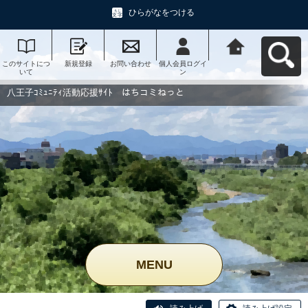
ひらがなをつける
このサイトにつ
新規登録
お問い合わせ
個人会員ログイ
八王子ｺﾐｭﾆﾃｨ活
いて
ン
動応援ｻｲﾄ はち
コミねっとへ戻
る
八王子ｺﾐｭﾆﾃｨ活動応援ｻｲﾄ はちコミねっと
MENU