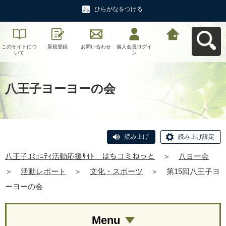
ひらがなをつける
このサイトにつ
新規登録
お問い合わせ
個人会員ログイ
八王子ｺﾐｭﾆﾃｨ活
いて
ン
動応援ｻｲﾄ はち
コミねっとへ戻
る
八王子ヨーヨーの会
読み上げ
読み上げ設定
八王子ｺﾐｭﾆﾃｨ活動応援ｻｲﾄ はちコミねっと
＞
八ヨー会
＞
活動レポート
＞
文化・スポーツ
＞
第15回八王子ヨ
ーヨーの会
Menu