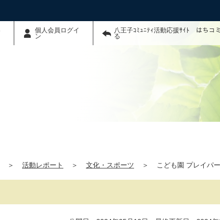
わ
個人会員ログイ
八王子ｺﾐｭﾆﾃｨ活動応援ｻｲﾄ はち
ン
る
＞
活動レポート
＞
文化・スポーツ
＞
こども園 プレイパ