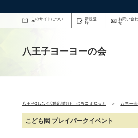
サイト内検索
このサイトについ
新規登
お問い合
て
録
せ
八王子ヨーヨーの会
八王子ｺﾐｭﾆﾃｨ活動応援ｻｲﾄ はちコミねっと
＞
八ヨー会
こども園 プレイパークイベント