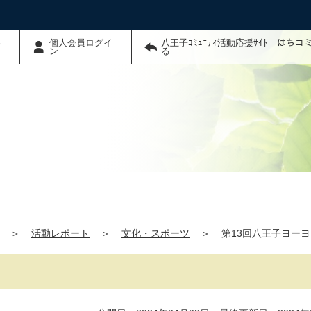
わ
個人会員ログイ
八王子ｺﾐｭﾆﾃｨ活動応援ｻｲﾄ はち
ン
る
＞
活動レポート
＞
文化・スポーツ
＞
第13回八王子ヨー