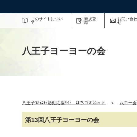
サイト内検索
このサイトについ
新規登
お問い合
て
録
せ
八王子ヨーヨーの会
八王子ｺﾐｭﾆﾃｨ活動応援ｻｲﾄ はちコミねっと
＞
八ヨー会
第13回八王子ヨーヨーの会