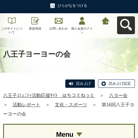
ひらがなをつける
このサイトにつ
新規登録
お問い合わせ
個人会員ログイ
八王子ｺﾐｭﾆﾃｨ活
いて
ン
動応援ｻｲﾄ はち
コミねっとへ戻
る
八王子ヨーヨーの会
読み上げ
読み上げ設定
八王子ｺﾐｭﾆﾃｨ活動応援ｻｲﾄ はちコミねっと
＞
八ヨー会
＞
活動レポート
＞
文化・スポーツ
＞
第16回八王子ヨ
ーヨーの会
Menu