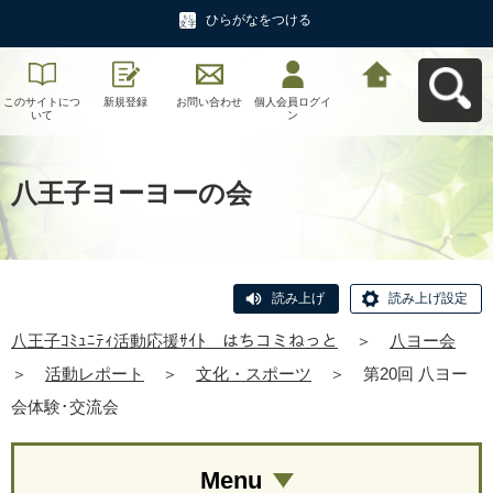
ひらがなをつける
このサイトにつ
新規登録
お問い合わせ
個人会員ログイ
八王子ｺﾐｭﾆﾃｨ活
いて
ン
動応援ｻｲﾄ はち
コミねっとへ戻
る
八王子ヨーヨーの会
読み上げ
読み上げ設定
八王子ｺﾐｭﾆﾃｨ活動応援ｻｲﾄ はちコミねっと
＞
八ヨー会
＞
活動レポート
＞
文化・スポーツ
＞
第20回 八ヨー
会体験･交流会
Menu