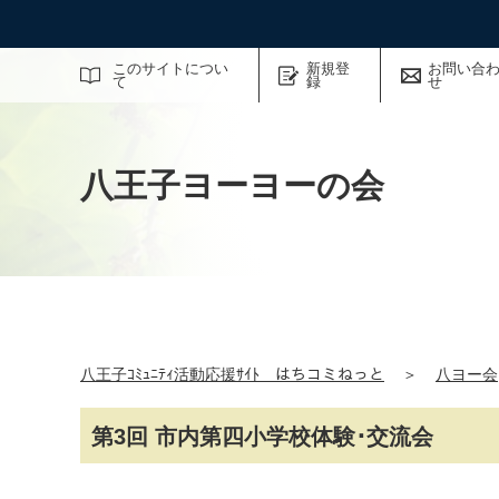
サイト内検索
このサイトについ
新規登
お問い合
て
録
せ
八王子ヨーヨーの会
八王子ｺﾐｭﾆﾃｨ活動応援ｻｲﾄ はちコミねっと
＞
八ヨー会
第3回 市内第四小学校体験･交流会