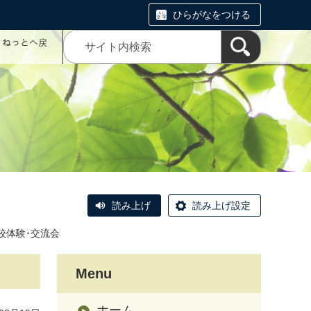
ひらがなをつける
コミねっとへ戻
読み上げ
読み上げ設定
校体験･交流会
Menu
ホーム