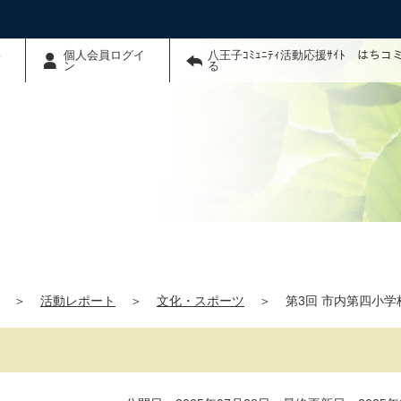
わ
個人会員ログイ
八王子ｺﾐｭﾆﾃｨ活動応援ｻｲﾄ はち
ン
る
＞
活動レポート
＞
文化・スポーツ
＞
第3回 市内第四小学