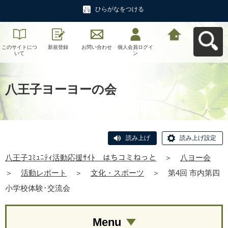
ひらがなをつける
このサイトにつ
新規登録
お問い合わせ
個人会員ログイ
八王子ｺﾐｭﾆﾃｨ活
いて
ン
動応援ｻｲﾄ はち
コミねっとへ戻
る
八王子ヨーヨーの会
読み上げ
読み上げ設定
八王子ｺﾐｭﾆﾃｨ活動応援ｻｲﾄ はちコミねっと
＞
八ヨー会
＞
活動レポート
＞
文化・スポーツ
＞
第4回 市内第四
小学校体験･交流会
Menu