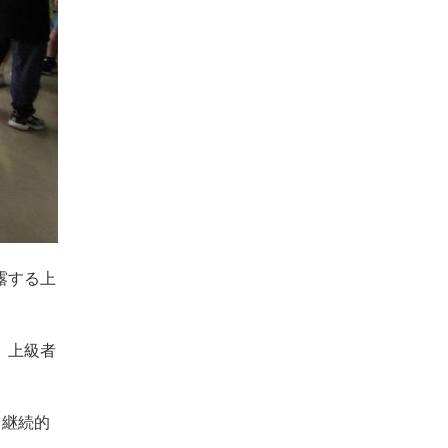
露する上
。上級者
と継続的