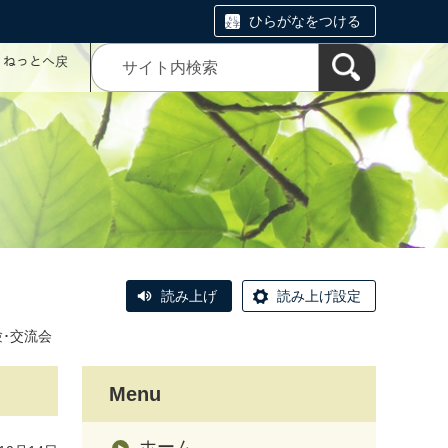
ひらがなをつける
コミねっとへ戻
読み上げ
読み上げ設定
験･交流会
Menu
ホーム