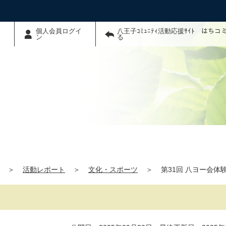
わ
個人会員ログイ
八王子ｺﾐｭﾆﾃｨ活動応援ｻｲﾄ はち
ン
る
＞
活動レポート
＞
文化・スポーツ
＞
第31回 八ヨー会体