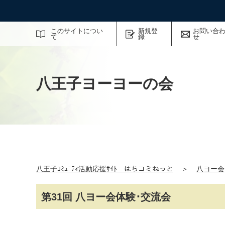
サイト内検索
このサイトについ
新規登
お問い合
て
録
せ
八王子ヨーヨーの会
八王子ｺﾐｭﾆﾃｨ活動応援ｻｲﾄ はちコミねっと
＞
八ヨー会
第31回 八ヨー会体験･交流会