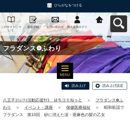
ひらがなをつける
このサイトにつ
新規登録
お問い合わせ
個人会員ログイ
八王子ｺﾐｭﾆﾃｨ活
いて
ン
動応援ｻｲﾄ はち
コミねっとへ戻
る
フラダンス❁ふわり
MENU
読み上げ
読み上げ設定
八王子ｺﾐｭﾆﾃｨ活動応援ｻｲﾄ はちコミねっと
＞
フラダンス❁ふ
わり
＞
イベント・講座
＞
保健医療福祉
＞
昭和歌謡で
フラダンス 第10回 砂に消えた涙・亜麻色の髪の乙女