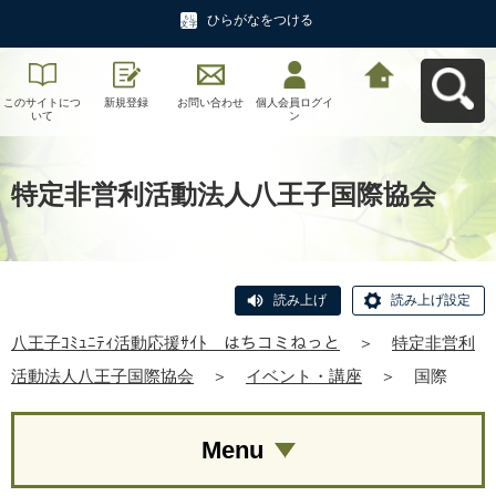
ひらがなをつける
このサイトにつ
新規登録
お問い合わせ
個人会員ログイ
八王子ｺﾐｭﾆﾃｨ活
いて
ン
動応援ｻｲﾄ はち
コミねっとへ戻
る
特定非営利活動法人八王子国際協会
読み上げ
読み上げ設定
八王子ｺﾐｭﾆﾃｨ活動応援ｻｲﾄ はちコミねっと
＞
特定非営利
活動法人八王子国際協会
＞
イベント・講座
＞
国際
Menu