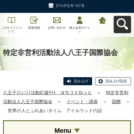
ひらがなをつける
このサイトにつ
新規登録
お問い合わせ
個人会員ログイ
八王子ｺﾐｭﾆﾃｨ活
いて
ン
動応援ｻｲﾄ はち
コミねっとへ戻
る
特定非営利活動法人八王子国際協会
読み上げ
読み上げ設定
八王子ｺﾐｭﾆﾃｨ活動応援ｻｲﾄ はちコミねっと
＞
特定非営利
活動法人八王子国際協会
＞
イベント・講座
＞
国際
＞
世界の人とふれあいタイム アイルランドの話
Menu